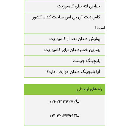
جراحی لثه برای کامپوزیت
کامپوزیت آی پی اس ساخت کدام کشور
است؟
پولیش دندان بعد از کامپوزیت
بهترین خمیردندان برای کامپوزیت
بلیچینگ چیست
آیا بلیچینگ دندان عوارض دارد؟
راه های ارتباطی
021-22134272
021-22133966