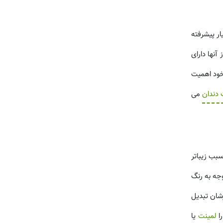
ار پیشرفته
آنها دارای
 خود اهمیت
 دندان
می
سبب زیباتر
وجه به رنگ
رشان تبدیل
را
لمینت
یا