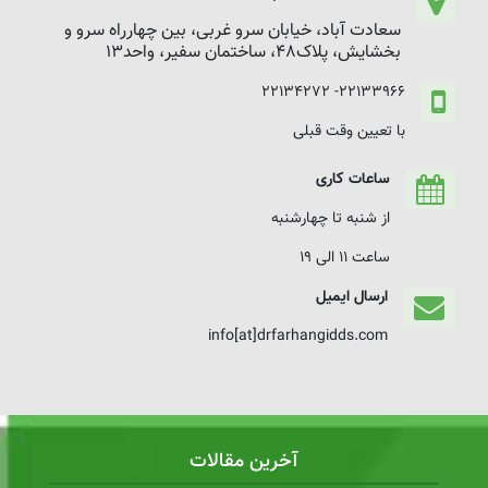
سعادت آباد، خیابان سرو غربی، بین چهارراه سرو و
بخشایش، پلاک48، ساختمان سفیر، واحد13
22133966- 22134272
با تعیین وقت قبلی
ساعات کاری
از شنبه تا چهارشنبه
ساعت 11 الی 19
ارسال ایمیل
info[at]drfarhangidds.com
آخرین مقالات