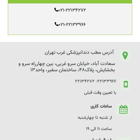
021-22134272
021-22133966
آدرس مطب دندانپزشکی غرب تهران
سعادت آباد، خیابان سرو غربی، بین چهارراه سرو و
بخشایش، پلاک48، ساختمان سفیر، واحد13
22133966- 22134272
با تعیین وقت قبلی
ساعات کاری
از شنبه تا چهارشنبه
ساعت 11 الی 19