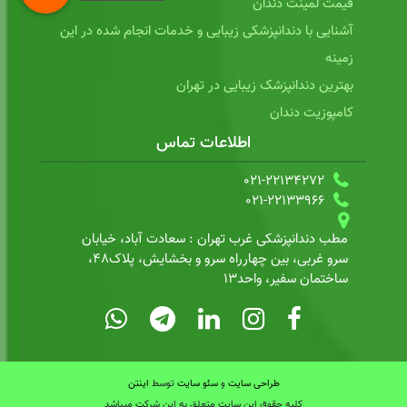
قیمت لمینت دندان
آشنایی با دندانپزشکی زیبایی و خدمات انجام شده در این
زمینه
بهترین دندانپزشک زیبایی در تهران
کامپوزیت دندان
اطلاعات تماس
021-22134272
021-22133966
مطب دندانپزشکی غرب تهران : سعادت آباد، خیابان
سرو غربی، بین چهارراه سرو و بخشایش، پلاک48،
ساختمان سفیر، واحد13
طراحی سایت
و
سئو سایت
توسط
اینتن
کلیه حقوق این سایت متعلق به این شرکت میباشد