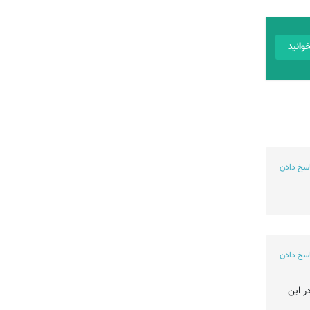
وانید
اسخ دادن
اسخ دادن
زشک بسیار در این