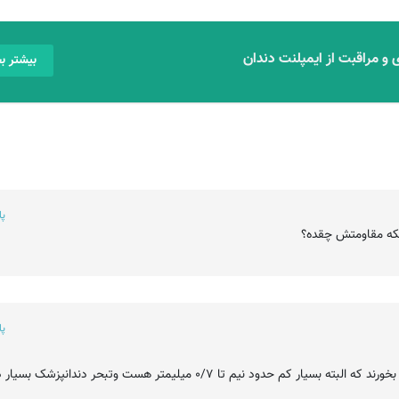
 و مراقبت از ایمپلنت دندان
بیشتر بخ
پ
ینکه مقاومتش چقده؟
پ
در لمینیت سرامیکی دندانها باید به ضخامت لمینیت نراش بخورند که البته بسیار کم حدود نیم تا 0/7 میلیمتر هست وتبحر دندانپ