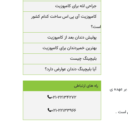
جراحی لثه برای کامپوزیت
کامپوزیت آی پی اس ساخت کدام کشور
است؟
پولیش دندان بعد از کامپوزیت
بهترین خمیردندان برای کامپوزیت
بلیچینگ چیست
آیا بلیچینگ دندان عوارض دارد؟
راه های ارتباطی
بر عهده ی
021-22134272
021-22133966
 است .