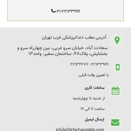
021-22133966
آدرس مطب دندانپزشکی غرب تهران
سعادت آباد، خیابان سرو غربی، بین چهارراه سرو و
بخشایش، پلاک48، ساختمان سفیر، واحد13
22133966- 22134272
با تعیین وقت قبلی
ساعات کاری
از شنبه تا چهارشنبه
ساعت 11 الی 19
ارسال ایمیل
info[at]drfarhangidds.com